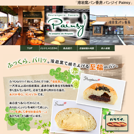
「
溶岩窯パン香房 パンジイ Painsy
」